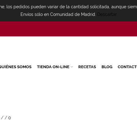
ne, los pedidos pueden variar de la cantidad solicitada, aunque sie
Envíos sólo en Comunidad de Madrid.
Descartar
QUIÉNES SOMOS
TIENDA ON-LINE
RECETAS
BLOG
CONTACT
/
/
0