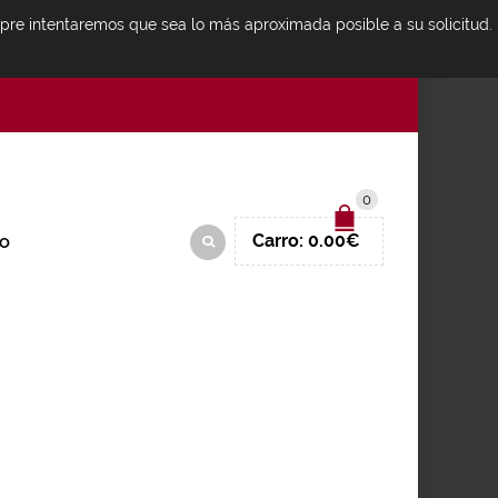
mpre intentaremos que sea lo más aproximada posible a su solicitud.
IDENTIFICARSE
0
Carro:
0.00
€
O