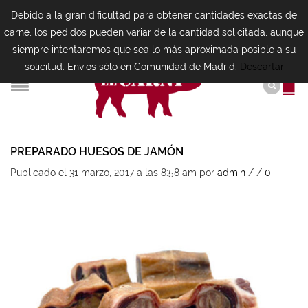
Debido a la gran dificultad para obtener cantidades exactas de
carne, los pedidos pueden variar de la cantidad solicitada, aunque
siempre intentaremos que sea lo más aproximada posible a su
solicitud. Envíos sólo en Comunidad de Madrid.
Descartar
PREPARADO HUESOS DE JAMÓN
Publicado el 31 marzo, 2017 a las 8:58 am
por
admin
/
/
0