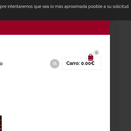
mpre intentaremos que sea lo más aproximada posible a su solicitud.
IDENTIFICARSE
0
Carro:
0.00
€
O