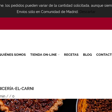
ne, los pedidos pueden variar de la cantidad solicitada, aunque sie
Envíos sólo en Comunidad de Madrid.
Descartar
QUIÉNES SOMOS
TIENDA ON-LINE
RECETAS
BLOG
CONTACT
CERÍA-EL-CARNI
min
/
/
0