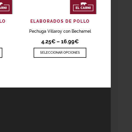
ÁPIDA
AÑADIR
VISTA RÁPIDA
LO
ELABORADOS DE POLLO
Pechuga Villaroy con Bechamel
4.25
€
–
16.99
€
SELECCIONAR OPCIONES