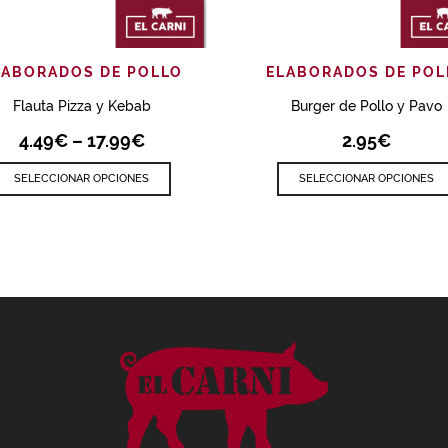
AÑADIR
VISTA RÁPIDA
AÑADIR
VISTA R
LABORADOS DE POLLO
ELABORADOS DE POL
Flauta Pizza y Kebab
Burger de Pollo y Pavo
4.49
€
–
17.99
€
2.95
€
SELECCIONAR OPCIONES
SELECCIONAR OPCIONES