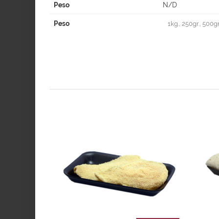
Peso
N/D
Peso
1kg., 250gr., 500gr