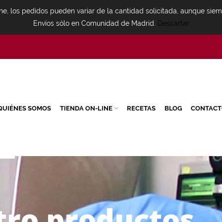
ne, los pedidos pueden variar de la cantidad solicitada, aunque sie
Envíos sólo en Comunidad de Madrid.
Descartar
QUIÉNES SOMOS
TIENDA ON-LINE
RECETAS
BLOG
CONTACT
t
r
o
p
r
o
d
u
c
t
o
s