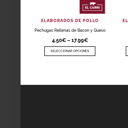
AÑADIR
VISTA RÁPIDA
ELABORADOS DE POLLO
E
Pechugas Rellenas de Bacon y Queso
4.50
€
–
17.99
€
SELECCIONAR OPCIONES