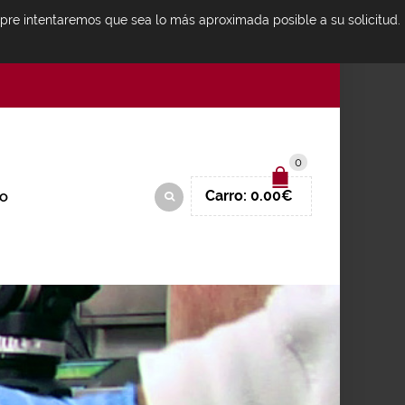
mpre intentaremos que sea lo más aproximada posible a su solicitud.
IDENTIFICARSE
0
Carro:
0.00
€
O