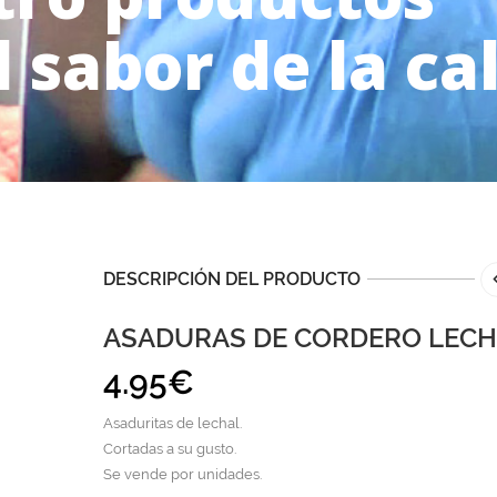
l sabor de la ca
DESCRIPCIÓN DEL PRODUCTO
ASADURAS DE CORDERO LEC
4.95
€
Asaduritas de lechal.
Cortadas a su gusto.
Se vende por unidades.