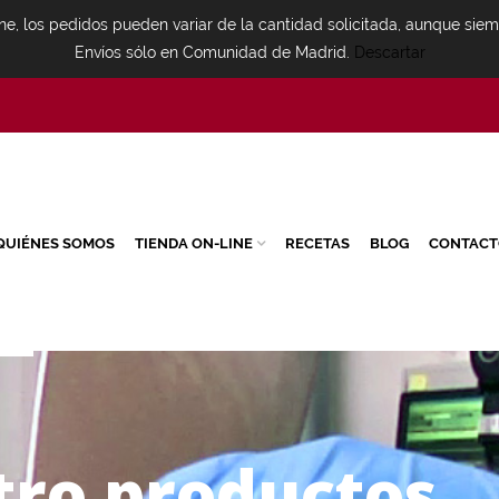
ne, los pedidos pueden variar de la cantidad solicitada, aunque sie
Envíos sólo en Comunidad de Madrid.
Descartar
QUIÉNES SOMOS
TIENDA ON-LINE
RECETAS
BLOG
CONTACT
t
r
o
p
r
o
d
u
c
t
o
s