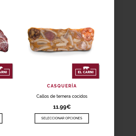
AÑAD
R
SELE
ÁPIDA
AÑADIR
VISTA RÁPIDA
CASQUERÍA
Callos de ternera cocidos
11.99
€
SELECCIONAR OPCIONES