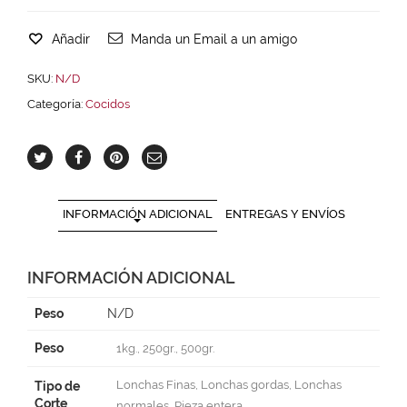
Añadir
Manda un Email a un amigo
SKU:
N/D
Categoría:
Cocidos
INFORMACIÓN ADICIONAL
ENTREGAS Y ENVÍOS
INFORMACIÓN ADICIONAL
Peso
N/D
Peso
1kg., 250gr., 500gr.
Lonchas Finas, Lonchas gordas, Lonchas
Tipo de
Corte
normales, Pieza entera