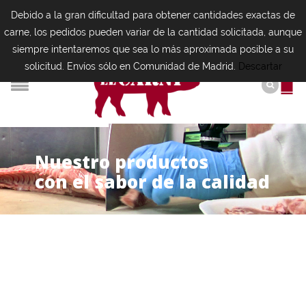
Debido a la gran dificultad para obtener cantidades exactas de
carne, los pedidos pueden variar de la cantidad solicitada, aunque
siempre intentaremos que sea lo más aproximada posible a su
solicitud. Envíos sólo en Comunidad de Madrid.
Descartar
N
u
e
s
t
r
o
p
r
o
d
u
c
t
o
s
con el sabor de la calidad