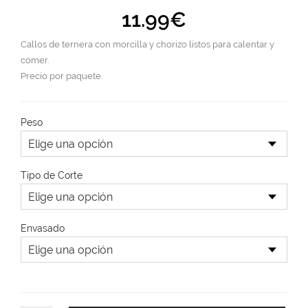
11.99
€
Callos de ternera con morcilla y chorizo listos para calentar y
comer.
Precio por paquete.
Peso
Tipo de Corte
Envasado