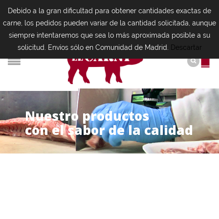
Debido a la gran dificultad para obtener cantidades exactas de
carne, los pedidos pueden variar de la cantidad solicitada, aunque
siempre intentaremos que sea lo más aproximada posible a su
solicitud. Envíos sólo en Comunidad de Madrid.
Descartar
N
u
e
s
t
r
o
p
r
o
d
u
c
t
o
s
con el sabor de la calidad