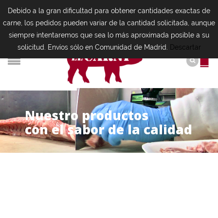
Debido a la gran dificultad para obtener cantidades exactas de
carne, los pedidos pueden variar de la cantidad solicitada, aunque
siempre intentaremos que sea lo más aproximada posible a su
solicitud. Envíos sólo en Comunidad de Madrid.
Descartar
N
u
e
s
t
r
o
p
r
o
d
u
c
t
o
s
con el sabor de la calidad