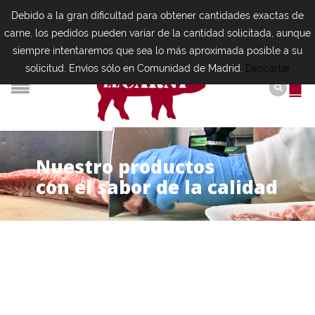
Debido a la gran dificultad para obtener cantidades exactas de
carne, los pedidos pueden variar de la cantidad solicitada, aunque
siempre intentaremos que sea lo más aproximada posible a su
solicitud. Envíos sólo en Comunidad de Madrid.
Descartar
N
u
e
s
t
r
o
p
r
o
d
u
c
t
o
s
con el sabor de la calidad