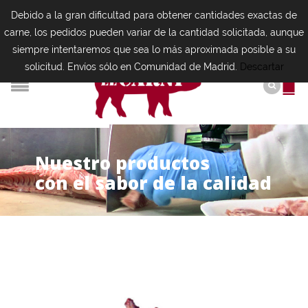
Debido a la gran dificultad para obtener cantidades exactas de
carne, los pedidos pueden variar de la cantidad solicitada, aunque
siempre intentaremos que sea lo más aproximada posible a su
solicitud. Envíos sólo en Comunidad de Madrid.
Descartar
N
u
e
s
t
r
o
p
r
o
d
u
c
t
o
s
con el sabor de la calidad