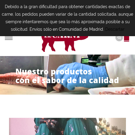
Debido a la gran dificultad para obtener cantidades exactas de
carne, los pedidos pueden variar de la cantidad solicitada, aunque
siempre intentaremos que sea lo más aproximada posible a su
solicitud. Envíos sólo en Comunidad de Madrid.
Descartar
N
u
e
s
t
r
o
p
r
o
d
u
c
t
o
s
con el sabor de la calidad