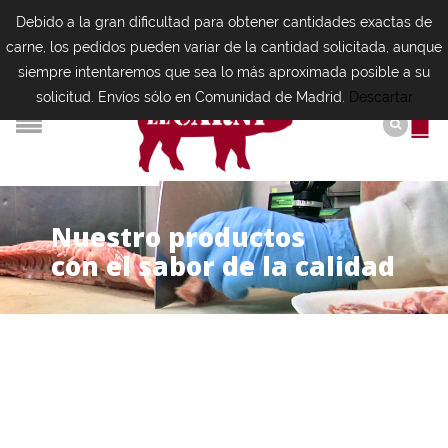
Debido a la gran dificultad para obtener cantidades exactas de
carne, los pedidos pueden variar de la cantidad solicitada, aunque
siempre intentaremos que sea lo más aproximada posible a su
solicitud. Envíos sólo en Comunidad de Madrid.
Descartar
N
u
e
s
t
r
o
p
r
o
d
u
c
t
o
s
con el sabor de la calidad