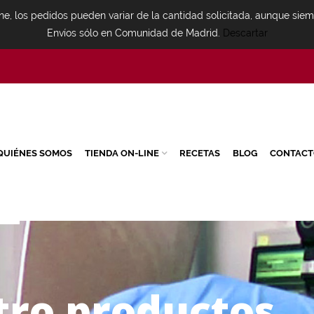
ne, los pedidos pueden variar de la cantidad solicitada, aunque sie
Envíos sólo en Comunidad de Madrid.
Descartar
QUIÉNES SOMOS
TIENDA ON-LINE
RECETAS
BLOG
CONTACT
t
r
o
p
r
o
d
u
c
t
o
s