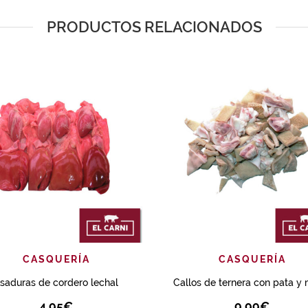
PRODUCTOS RELACIONADOS
AÑADIR
VISTA RÁPIDA
AÑADIR
VISTA R
CASQUERÍA
CASQUERÍA
saduras de cordero lechal
Callos de ternera con pata y 
4.95
€
9.99
€