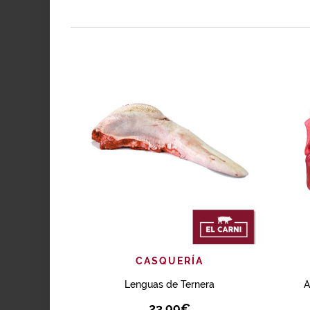
AÑADIR
VISTA RÁPIDA
CASQUERÍA
Lenguas de Ternera
A
23.99
€