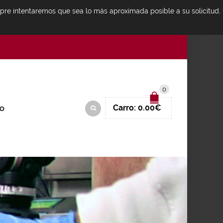
mpre intentaremos que sea lo más aproximada posible a su solicitud.
IDENTIFICARSE
0
Carro:
0.00
€
O