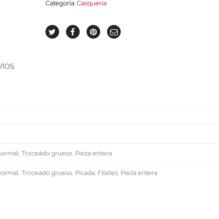
Categoría:
Casquería
VÍOS
rmal, Troceado grueso, Pieza entera
mal, Troceado grueso, Picada, Filetes, Pieza entera