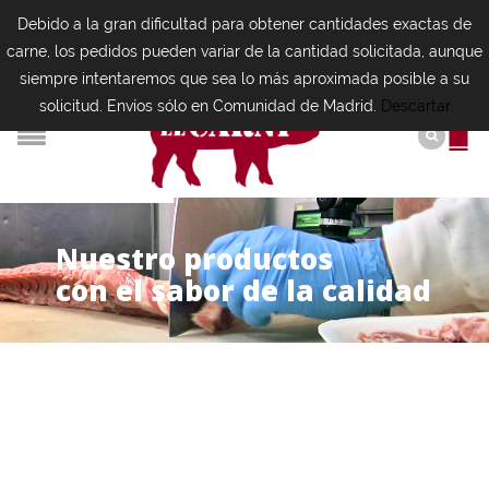
Debido a la gran dificultad para obtener cantidades exactas de
carne, los pedidos pueden variar de la cantidad solicitada, aunque
siempre intentaremos que sea lo más aproximada posible a su
solicitud. Envíos sólo en Comunidad de Madrid.
Descartar
N
u
e
s
t
r
o
p
r
o
d
u
c
t
o
s
con el sabor de la calidad