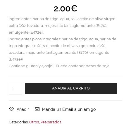
2.00
€
Ingredientes: harina de trigo, agua, sal, aceite de oliva virgen
extra (2%), levadura, mejorante (antiaglomerante (E170),
emulgente (E472e)).
Ingredientes picos integrales: harina de trigo, agua, harina de
trigo integral (10%), sal, aceite de oliva virgen extra (2%),
levadura, mejorante (antiaglomerante (E170), emulgente
(E472e)).
Contiene gluten y ajonjolí. Puede contener trazas de soja.
AÑADIR AL CARRITO
Añadir
Manda un Email a un amigo
Categorías:
Otros
,
Preparados