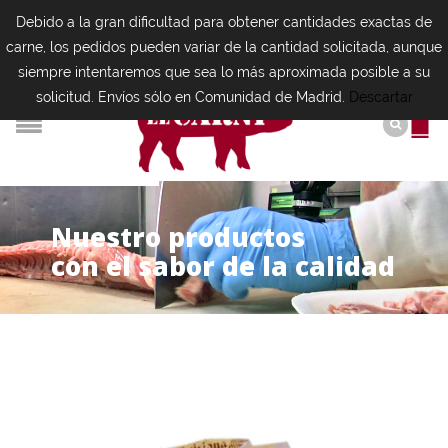
Debido a la gran dificultad para obtener cantidades exactas de
carne, los pedidos pueden variar de la cantidad solicitada, aunque
siempre intentaremos que sea lo más aproximada posible a su
solicitud. Envíos sólo en Comunidad de Madrid.
Descartar
N
u
e
s
t
r
o
p
r
o
d
u
c
t
o
s
con el sabor de la calidad