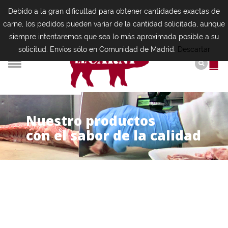
Debido a la gran dificultad para obtener cantidades exactas de
carne, los pedidos pueden variar de la cantidad solicitada, aunque
siempre intentaremos que sea lo más aproximada posible a su
solicitud. Envíos sólo en Comunidad de Madrid.
Descartar
N
u
e
s
t
r
o
p
r
o
d
u
c
t
o
s
con el sabor de la calidad