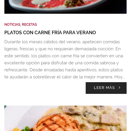
NOTICIAS
,
RECETAS
PLATOS CON CARNE FRÍA PARA VERANO
Durante los meses cálidos del verano, apetecen comidas
ligeras, frescas y que no requieran demasiada cocción. En
este sentido, los platos con carne fría se convierten en una
excelente opción para disfrutar de una comida sabrosa y
refrescante. Desde ensaladas hasta aperitivos, estos platos
te ayudarán a sobrellevar el calor de la mejor manera. Hoy,…
LEER MÁS