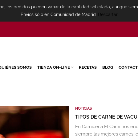
ne, los pedidos pueden variar de la cantidad solicitada, aunque sie
Envíos sólo en Comunidad de Madrid.
Descartar
QUIÉNES SOMOS
TIENDA ON-LINE
RECETAS
BLOG
CONTACT
NOTICIAS
TIPOS DE CARNE DE VAC
En Carnicería El Carni nos en
siempre las mejores carnes, d