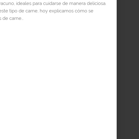
vacuno, ideales para cuidarse de manera deliciosa.
este tipo de carne, hoy explicamos cómo se
os de carne…