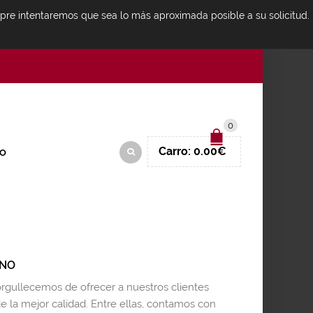
mpre intentaremos que sea lo más aproximada posible a su solicitud.
IDENTIFICARSE
0
Carro:
0.00
€
O
UNO
orgullecemos de ofrecer a nuestros clientes
e la mejor calidad. Entre ellas, contamos con