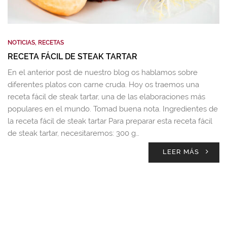
NOTICIAS
,
RECETAS
RECETA FÁCIL DE STEAK TARTAR
En el anterior post de nuestro blog os hablamos sobre
diferentes platos con carne cruda. Hoy os traemos una
receta fácil de steak tartar, una de las elaboraciones más
populares en el mundo. Tomad buena nota. Ingredientes de
la receta fácil de steak tartar Para preparar esta receta fácil
de steak tartar, necesitaremos: 300 g…
LEER MÁS