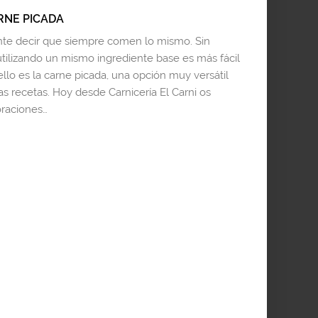
RNE PICADA
e decir que siempre comen lo mismo. Sin
utilizando un mismo ingrediente base es más fácil
llo es la carne picada, una opción muy versátil
s recetas. Hoy desde Carnicería El Carni os
raciones…