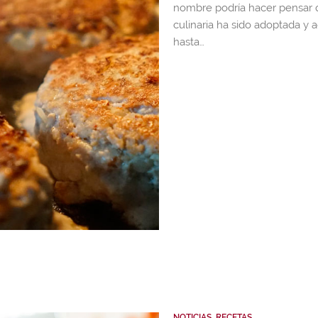
nombre podría hacer pensar qu
culinaria ha sido adoptada y 
hasta…
NOTICIAS
,
RECETAS