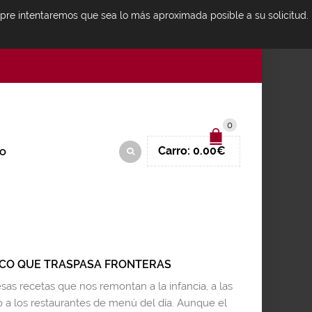
mpre intentaremos que sea lo más aproximada posible a su solicitud.
IDENTIFICARSE
0
Carro:
0.00
€
O
SICO QUE TRASPASA FRONTERAS
esas recetas que nos remontan a la infancia, a las
o a los restaurantes de menú del día. Aunque el