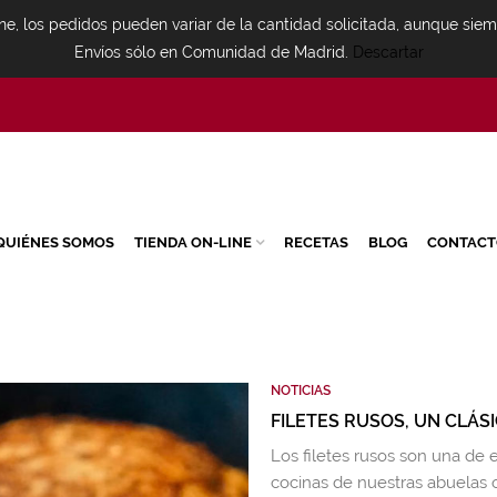
ne, los pedidos pueden variar de la cantidad solicitada, aunque sie
Envíos sólo en Comunidad de Madrid.
Descartar
QUIÉNES SOMOS
TIENDA ON-LINE
RECETAS
BLOG
CONTACT
NOTICIAS
FILETES RUSOS, UN CLÁ
Los filetes rusos son una de 
cocinas de nuestras abuelas 