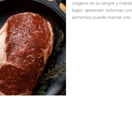
oxígeno en la sangre y mante
bajan, aparecen síntomas como
alimentos puede marcar una d