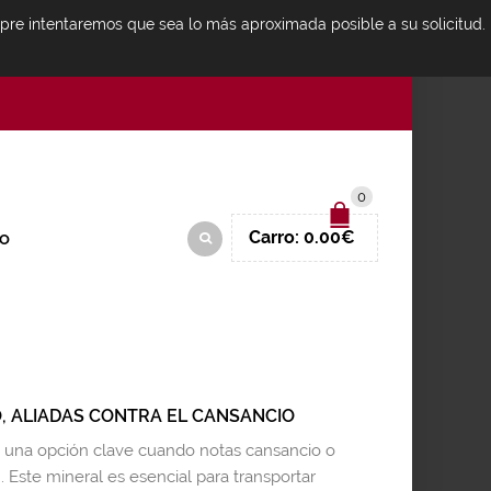
mpre intentaremos que sea lo más aproximada posible a su solicitud.
IDENTIFICARSE
0
Carro:
0.00
€
O
O, ALIADAS CONTRA EL CANSANCIO
on una opción clave cuando notas cansancio o
. Este mineral es esencial para transportar