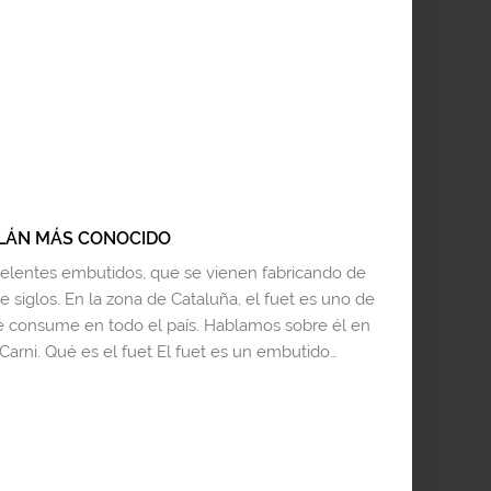
ALÁN MÁS CONOCIDO
lentes embutidos, que se vienen fabricando de
 siglos. En la zona de Cataluña, el fuet es uno de
e consume en todo el país. Hablamos sobre él en
 Carni. Qué es el fuet El fuet es un embutido…