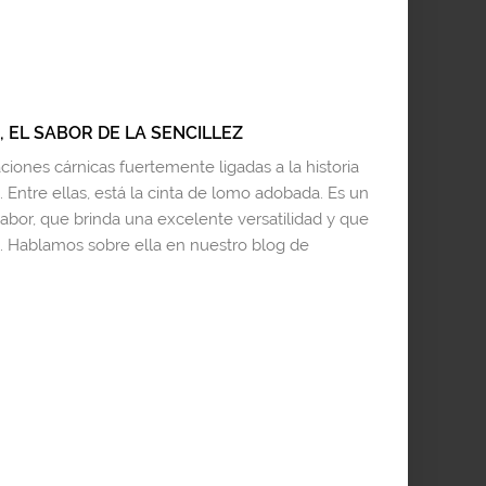
 EL SABOR DE LA SENCILLEZ
iones cárnicas fuertemente ligadas a la historia
 Entre ellas, está la cinta de lomo adobada. Es un
sabor, que brinda una excelente versatilidad y que
. Hablamos sobre ella en nuestro blog de