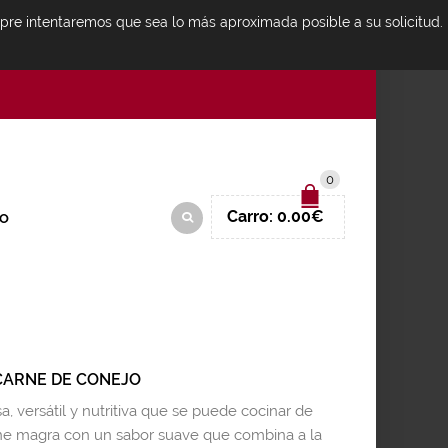
mpre intentaremos que sea lo más aproximada posible a su solicitud.
IDENTIFICARSE
0
Carro:
0.00
€
O
CARNE DE CONEJO
a, versátil y nutritiva que se puede cocinar de
rne magra con un sabor suave que combina a la