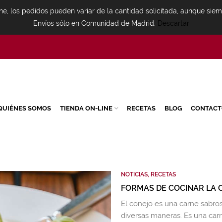
ne, los pedidos pueden variar de la cantidad solicitada, aunque sie
Envíos sólo en Comunidad de Madrid.
Descartar
QUIÉNES SOMOS
TIENDA ON-LINE
RECETAS
BLOG
CONTACT
NOTICIAS
,
RECETAS
FORMAS DE COCINAR LA 
El conejo es una carne sabros
diversas maneras. Es una ca