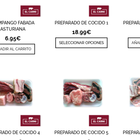
ÑADIR
VISTA RÁPIDA
AÑADIR
VISTA RÁPIDA
AÑ
MPANGO FABADA
PREPARADO DE COCIDO 1
PREPAR
ASTURIANA
18.99
€
6.95
€
SELECCIONAR OPCIONES
AÑA
ADIR AL CARRITO
ÑADIR
VISTA RÁPIDA
AÑADIR
VISTA RÁPIDA
AÑ
RADO DE COCIDO 4
PREPARADO DE COCIDO 5
PREPAR