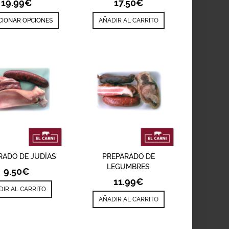
19.99
€
17.50
€
CIONAR OPCIONES
AÑADIR AL CARRITO
ADIR
VISTA RÁPIDA
AÑADIR
VISTA RÁPIDA
RADO DE JUDÍAS
PREPARADO DE
LEGUMBRES
9.50
€
11.99
€
DIR AL CARRITO
AÑADIR AL CARRITO