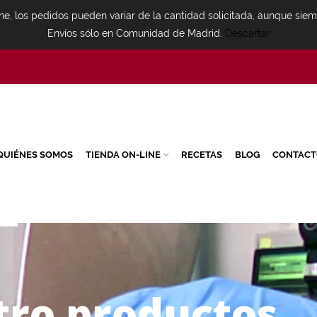
ne, los pedidos pueden variar de la cantidad solicitada, aunque sie
Envíos sólo en Comunidad de Madrid.
Descartar
QUIÉNES SOMOS
TIENDA ON-LINE
RECETAS
BLOG
CONTACT
t
r
o
p
r
o
d
u
c
t
o
s