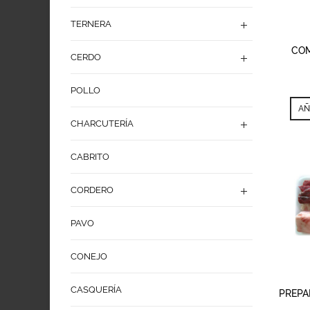
TERNERA
A
CO
CERDO
POLLO
AÑ
CHARCUTERÍA
CABRITO
CORDERO
PAVO
CONEJO
CASQUERÍA
A
PREPA