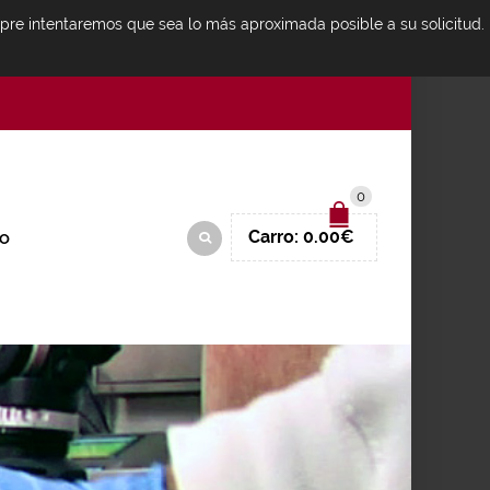
mpre intentaremos que sea lo más aproximada posible a su solicitud.
IDENTIFICARSE
0
Carro:
0.00
€
O